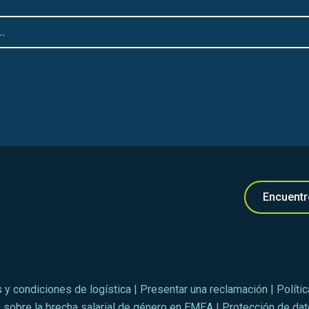
Encuentr
 y condiciones de logística
|
Presentar una reclamación
|
Políti
 sobre la brecha salarial de género en EMEA
|
Protección de da