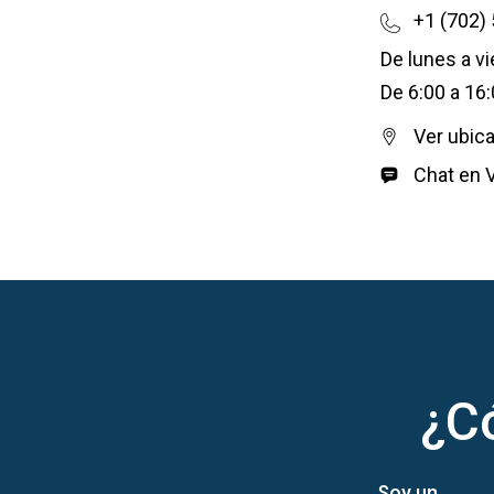
+1 (702)
De lunes a v
De 6:00 a 16:
Ver ubic
Chat en V
¿C
Soy un...