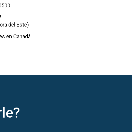
-0500
s
ora del Este)
nes en Canadá
le?