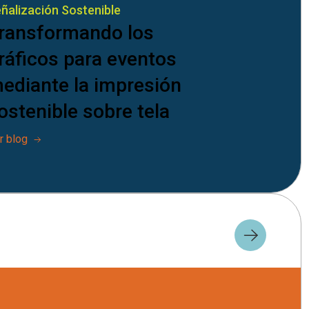
ñalización Sostenible
ransformando los
ráficos para eventos
ediante la impresión
ostenible sobre tela
r blog
el daño medioambiental. Fijando objetivos