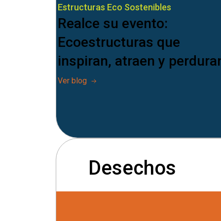
Estructuras Eco Sostenibles
Realce su evento:
Ecoestructuras que
inspiran, atraen y perdura
Ver blog
Desechos
Rechazar opciones insoste