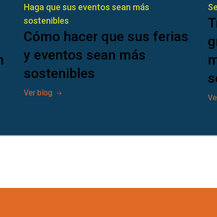
Haga que sus eventos sean más
Se
T
sostenibles
Cómo hacer que sus ferias
g
y eventos sean más
n
m
sostenibles
s
Ver blog
Ve
nibles es un paso proactivo para minimizar 